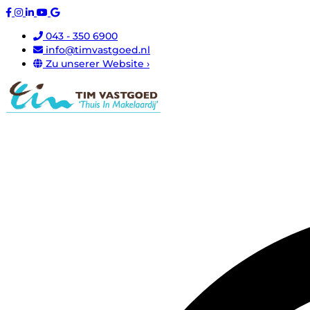
043 - 350 6900
info@timvastgoed.nl
Zu unserer Website ›