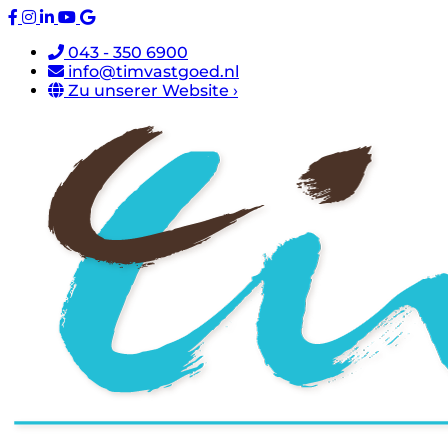
043 - 350 6900
info@timvastgoed.nl
Zu unserer Website ›