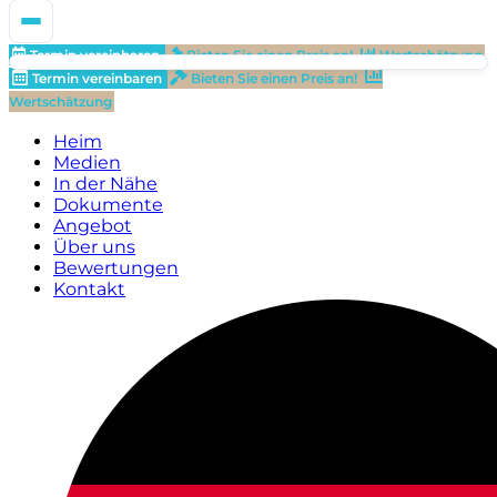
Termin vereinbaren
Bieten Sie einen Preis an!
Wertschätzung
Termin vereinbaren
Bieten Sie einen Preis an!
Wertschätzung
Heim
Medien
In der Nähe
Dokumente
Angebot
Über uns
Bewertungen
Kontakt