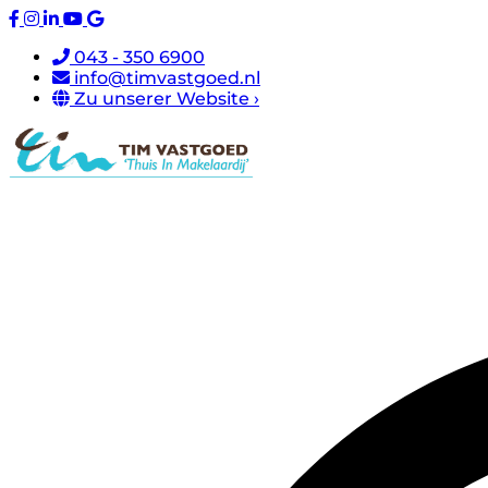
043 - 350 6900
info@timvastgoed.nl
Zu unserer Website ›