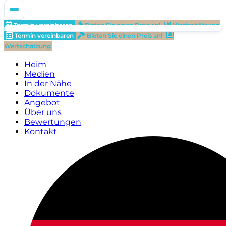
Termin vereinbaren
Bieten Sie einen Preis an!
Wertschätzung
Termin vereinbaren
Bieten Sie einen Preis an!
Wertschätzung
Heim
Medien
In der Nähe
Dokumente
Angebot
Über uns
Bewertungen
Kontakt