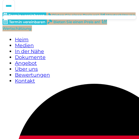
Termin vereinbaren
Bieten Sie einen Preis an!
Wertschätzung
Termin vereinbaren
Bieten Sie einen Preis an!
Wertschätzung
Heim
Medien
In der Nähe
Dokumente
Angebot
Über uns
Bewertungen
Kontakt