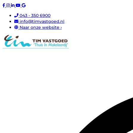
043 - 350 6900
info@timvastgoed.nl
Naar onze website ›